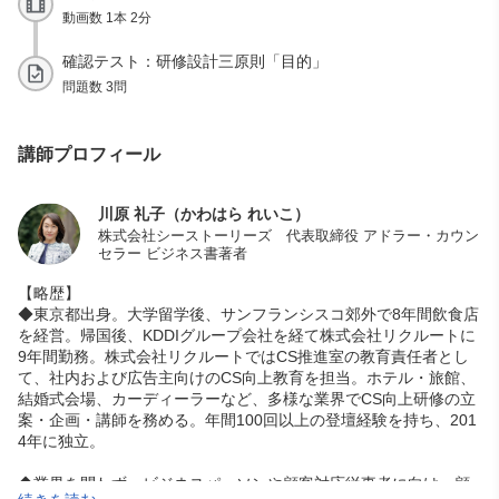
動画数 1本 2分
確認テスト：研修設計三原則「目的」
問題数 3問
講師プロフィール
川原 礼子（かわはら れいこ）
株式会社シーストーリーズ 代表取締役 アドラー・カウン
セラー ビジネス書著者
【略歴】
◆東京都出身。大学留学後、サンフランシスコ郊外で8年間飲食店
を経営。帰国後、KDDIグループ会社を経て株式会社リクルートに
9年間勤務。株式会社リクルートではCS推進室の教育責任者とし
て、社内および広告主向けのCS向上教育を担当。ホテル・旅館、
結婚式会場、カーディーラーなど、多様な業界でCS向上研修の立
案・企画・講師を務める。年間100回以上の登壇経験を持ち、201
4年に独立。
◆業界を問わず、ビジネスパーソンや顧客対応従事者に向け、顧