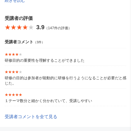
続きを読む
客との関係性構築を目指した「コミュニケーション力教育」に従
事。2023年2月にダイヤモンド社から『気づかいの壁』を上梓。
ダイヤモンド・オンライン記事掲載80回以上、2週連続でアクセス
ランキング1位を2回獲得。これまでに200社、25,000人以上の支
受講者の評価
援実績を持つ。
★★★★★
★★★★★
3.9
（147件の評価）
受講者コメント
（3件）
★★★★★
★★★★★
研修目的の重要性を理解することができました
★★★★★
★★★★★
研修の目的は参加者が能動的に研修を行うようになることが必要だと感
じた。
★★★★★
★★★★★
１テーマ数分と細かく分かれていて、受講しやすい
受講者コメントを全て見る