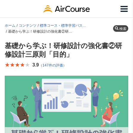
ホーム
コンテンツ
標準コース・標準学習パス一覧
検索
基礎から学ぶ！研修設計の強化書②研修設計三原則「目的」
基礎から学ぶ！研修設計の強化書②研
修設計三原則「目的」
★★★★★
★★★★★
3.9
（147件の評価）