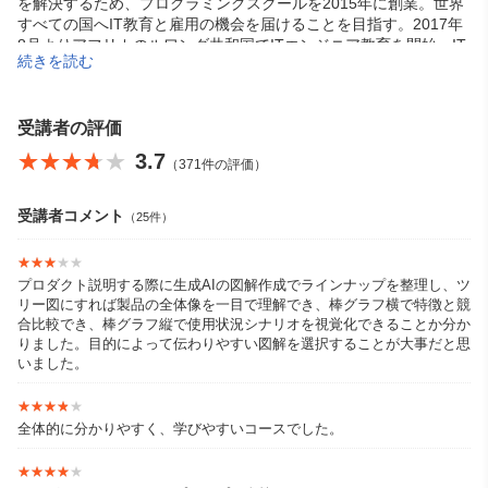
を解決するため、プログラミングスクールを2015年に創業。世界
すべての国へIT教育と雇用の機会を届けることを目指す。2017年
8月よりアフリカのルワンダ共和国でITエンジニア教育を開始。IT
続きを読む
エンジニアとして活躍する卒業生を輩出。2020年、第16回「グロ
ービス アルムナイ・アワード」創造部門を受賞。
「可能性は無限大！プログラミングでこんなことできないかな？
受講者の評価
あんなことできないかな？と考えて、試しにつくる体験はとても
★★★★★
★★★★★
3.7
（371件の評価）
楽しいですよね。自分ができることが増えて、少しずつ便利にな
って、もっとやってみたいとどんどん思えてくる。でも、うまく
できなかったらどうしよう、時間がもったいないかなって思うか
受講者コメント
（25件）
もしれない。失敗したっていいじゃないか、挑戦しただけ経験に
なる。ガンガンにいこう！」
★★★★★
★★★★★
プロダクト説明する際に生成AIの図解作成でラインナップを整理し、ツ
リー図にすれば製品の全体像を一目で理解でき、棒グラフ横で特徴と競
合比較でき、棒グラフ縦で使用状況シナリオを視覚化できることか分か
りました。目的によって伝わりやすい図解を選択することが大事だと思
いました。
★★★★★
★★★★★
全体的に分かりやすく、学びやすいコースでした。
★★★★★
★★★★★