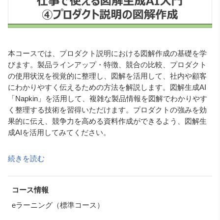
本コースでは、プロダクト説明における図解作成の基礎を学
びます。製品ラインアップ・特徴、競合の比較、プロダクト
の使用状況を視覚的に整理し、図解を活用して、社内や顧客
にわかりやすく伝えるための方法を解説します。図解生成AI
「Napkin」を活用して、複雑な製品情報を図解でわかりやす
く整理する技術を習得いただけます。プロダクトの強みを効
果的に伝え、競争力を高める資料作成ができるよう、図解生
成AIを活用してみてください。
※なお、本コースでの「図解」とは概念や関係性を視覚化す
続きを読む
るもののことです。
数値データを表現するグラフについては扱いません。
※図解生成AI「Napkin」をご利用時は、必ず利用規約をお読
コース情報
みください。
eラーニング（標準コース）
著作権や個人情報、会社の機密情報の入力等には、十分に