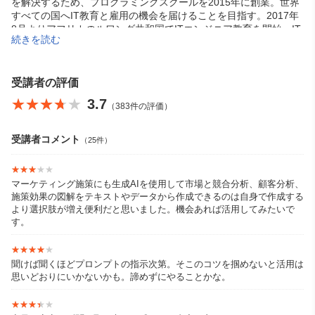
を解決するため、プログラミングスクールを2015年に創業。世界
すべての国へIT教育と雇用の機会を届けることを目指す。2017年
8月よりアフリカのルワンダ共和国でITエンジニア教育を開始。IT
続きを読む
エンジニアとして活躍する卒業生を輩出。2020年、第16回「グロ
ービス アルムナイ・アワード」創造部門を受賞。
「可能性は無限大！プログラミングでこんなことできないかな？
受講者の評価
あんなことできないかな？と考えて、試しにつくる体験はとても
★★★★★
★★★★★
3.7
（383件の評価）
楽しいですよね。自分ができることが増えて、少しずつ便利にな
って、もっとやってみたいとどんどん思えてくる。でも、うまく
できなかったらどうしよう、時間がもったいないかなって思うか
受講者コメント
（25件）
もしれない。失敗したっていいじゃないか、挑戦しただけ経験に
なる。ガンガンにいこう！」
★★★★★
★★★★★
マーケティング施策にも生成AIを使用して市場と競合分析、顧客分析、
施策効果の図解をテキストやデータから作成できるのは自身で作成する
より選択肢が増え便利だと思いました。機会あれば活用してみたいで
す。
★★★★★
★★★★★
聞けば聞くほどプロンプトの指示次第。そこのコツを掴めないと活用は
思いどおりにいかないかも。諦めずにやることかな。
★★★★★
★★★★★