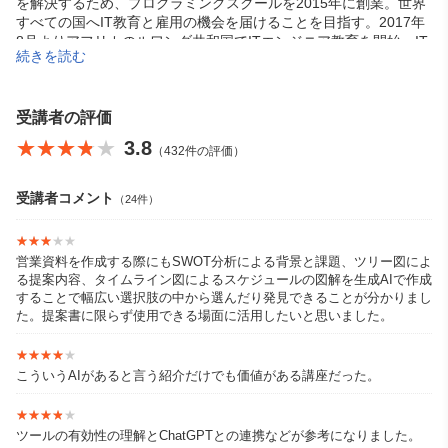
を解決するため、プログラミングスクールを2015年に創業。世界
すべての国へIT教育と雇用の機会を届けることを目指す。2017年
8月よりアフリカのルワンダ共和国でITエンジニア教育を開始。IT
続きを読む
エンジニアとして活躍する卒業生を輩出。2020年、第16回「グロ
ービス アルムナイ・アワード」創造部門を受賞。
「可能性は無限大！プログラミングでこんなことできないかな？
受講者の評価
あんなことできないかな？と考えて、試しにつくる体験はとても
★★★★★
★★★★★
3.8
（432件の評価）
楽しいですよね。自分ができることが増えて、少しずつ便利にな
って、もっとやってみたいとどんどん思えてくる。でも、うまく
できなかったらどうしよう、時間がもったいないかなって思うか
受講者コメント
（24件）
もしれない。失敗したっていいじゃないか、挑戦しただけ経験に
なる。ガンガンにいこう！」
★★★★★
★★★★★
営業資料を作成する際にもSWOT分析による背景と課題、ツリー図によ
る提案内容、タイムライン図によるスケジュールの図解を生成AIで作成
することで幅広い選択肢の中から選んだり発見できることが分かりまし
た。提案書に限らず使用できる場面に活用したいと思いました。
★★★★★
★★★★★
こういうAIがあると言う紹介だけでも価値がある講座だった。
★★★★★
★★★★★
ツールの有効性の理解とChatGPTとの連携などが参考になりました。