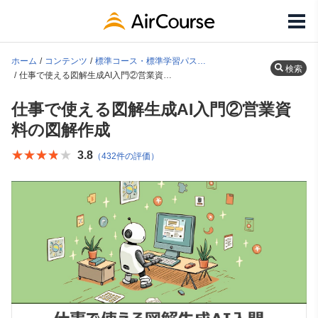
ホーム
コンテンツ
標準コース・標準学習パス一覧
検索
仕事で使える図解生成AI入門②営業資料の図解作成
仕事で使える図解生成AI入門②営業資
料の図解作成
★★★★★
★★★★★
3.8
（432件の評価）