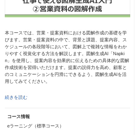
本コースでは、営業・提案資料における図解作成の基礎を学
びます。営業・提案資料の中で、背景と課題、提案内容、ス
ケジュールの各段階等において、図解上で複雑な情報をわか
りやすく視覚化する方法を解説します。図解生成AI「Napki
n」を使用し、提案内容を効果的に伝えるための具体的な図解
作成技術を習得いただけます。提案の説得力を高め、顧客と
のコミュニケーションを円滑にできるよう、図解生成AIを活
用してみてください。
※なお、本コースでの「図解」とは概念や関係性を視覚化す
続きを読む
るもののことです。
数値データを表現するグラフについては扱いません。
※図解生成AI「Napkin」をご利用時は、必ず利用規約をお読
コース情報
みください。
eラーニング（標準コース）
著作権や個人情報、会社の機密情報の入力等には、十分に