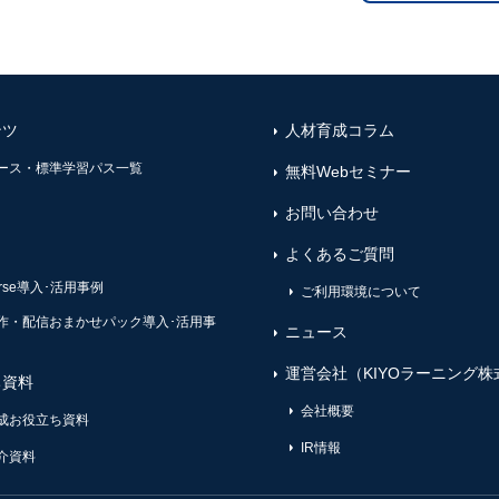
ンツ
人材育成コラム
ース・標準学習パス一覧
無料Webセミナー
お問い合わせ
よくあるご質問
ourse導入･活用事例
ご利用環境について
作・配信おまかせパック導入･活用事
ニュース
運営会社（KIYOラーニング株
ち資料
会社概要
成お役立ち資料
IR情報
介資料