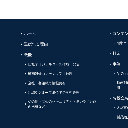
ホーム
コンテ
標準コ
選ばれる理由
料金
機能
事例
自社オリジナルコース作成・配信
動画研修コンテンツ受け放題
AirC
動画制
全社・各組織で情報共有
例
組織やグループ単位での学習管理
お役立
その他（安心のセキュリティ・使いやすい画
面構成など）
人材育
製品紹