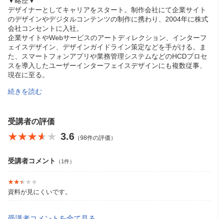
▼略歴▼
デザイナーとしてキャリアをスタート。制作会社にて企業サイト
のデザインやデジタルコンテンツの制作に携わり、2004年に株式
会社コンセントに入社。
企業サイトやWebサービスのアートディレクション、インターフ
ェイスデザイン、デザインガイドライン策定などを手がける。ま
た、スマートフォンアプリや業務管理システムなどのHCDプロセ
スを導入したユーザーインターフェイスデザインにも複数従事、
現在に至る。
続きを読む
HCD-Net認定 人間中心設計専門家。
受講者の評価
★★★★★
★★★★★
3.6
（98件の評価）
受講者コメント
（1件）
★★★★★
★★★★★
資料が見にくいです。
受講者コメントを全て見る