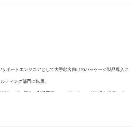
）
/サポートエンジニアとして大手顧客向けのパッケージ製品導入に
サルティング部門に転属。
ft 365サービス導入、利活用等のコンサルティング支援を担当してい
の出演などで活躍。