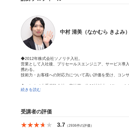
中村 清美（なかむら きよみ
◆2012年株式会社ソノリテ入社。
営業として入社後、プリセールスエンジニア、サービス導入
携わる。
技術力・お客様への対応力について高い評価を受け、コン
◆これまで大手保険会社、商社等、約30社以上のMicroso
続きを読む
るほか、Microsoft 365に関する初心者向けセミナー動画
◆Microsoft認定資格
・Microsoft 365 Certified: Administrator Expert
受講者の評価
・Microsoft 365 Certified: Teams Administrator Associate
・Microsoft Certified: Power Platform App Maker Associate
★★★★★
★★★★★
3.7
（2936件の評価）