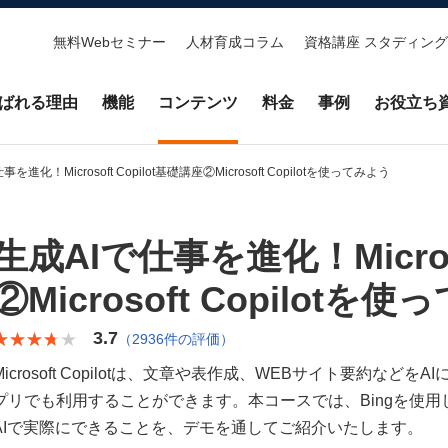
無料Webセミナー
人材育成コラム
資格講座 スタディング
ばれる理由
機能
コンテンツ
料金
事例
お役立ち
を進化！Microsoft Copilot基礎講座​②Microsoft Copilotを使ってみよう
生成AIで仕事を進化！Microso
②Microsoft Copilotを
3.7
★★★★★
★★★★★
（2936件の評価）
Microsoft Copilotは、文章や表作成、WEBサイト要約
プリでも利用することができます。本コースでは、Bingを使用し、Mi
AIで実際にできることを、デモを通してご紹介いたします。