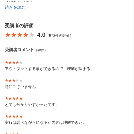
【得意な分野】
続きを読む
・ITパスポート
・MOS対策講座（Word、Excel、PowerPoint）
【著書】
受講者の評価
『ゼロからはじめるITパスポートの教科書』 とりい書房
★★★★★
★★★★★
4.0
（972件の評価）
『ゼロからはじめるITパスポートの問題集』 とりい書房
『ゼロからはじめる基本情報技術者の教科書』 とりい書房
『(音声講義・全文PDF付) 文系女子のためのITパスポート合格テ
受講者コメント
（48件）
キスト&問題集』 インプレス
『詳解 ITパスポート過去問題集』 成美堂出版
★★★★★
★★★★★
アウトプットする事ができるので、理解が深まる。
★★★★★
★★★★★
特にございません
★★★★★
★★★★★
とても分かりやすかったです。
★★★★★
★★★★★
実行は調べながらになるが内容は理解できた。