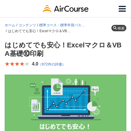
ホーム
コンテンツ
標準コース・標準学習パス一覧
検索
はじめてでも安心！Excelマクロ＆VBA基礎⑩印刷
はじめてでも安心！Excelマクロ＆VB
A基礎⑩印刷
★★★★★
★★★★★
4.0
（972件の評価）