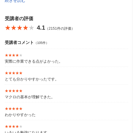
続きを読む
・ITパスポート
・MOS対策講座（Word、Excel、PowerPoint）
【著書】
受講者の評価
『ゼロからはじめるITパスポートの教科書』 とりい書房
★★★★★
★★★★★
4.1
（2151件の評価）
『ゼロからはじめるITパスポートの問題集』 とりい書房
『ゼロからはじめる基本情報技術者の教科書』 とりい書房
『(音声講義・全文PDF付) 文系女子のためのITパスポート合格テ
受講者コメント
（105件）
キスト&問題集』 インプレス
『詳解 ITパスポート過去問題集』 成美堂出版
★★★★★
★★★★★
実際に作業できる点がよかった。
★★★★★
★★★★★
とても分かりやすかったです。
★★★★★
★★★★★
マクロの基本が理解できた。
★★★★★
★★★★★
わかりやすかった
★★★★★
★★★★★
いろいろ勉強になります。