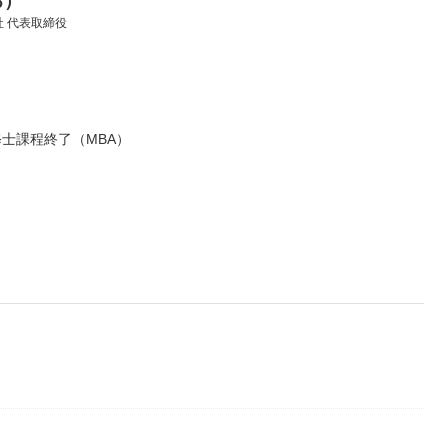
ろ）
 代表取締役
士課程終了（MBA）
営業部門を経て、「新興国向低コスト製品企画」「コンパクトカー向
として手腕を振い、「社長賞」を受賞。
変わる！組織は変えられる！」ことを身をもって体験、現在は人材育
ハウを体系化した能力開発トレーニングや営業力強化指導にあたって
カルシンキング、プロジェクトマネジメント、階層別研修において、
メント入門』（中経出版）