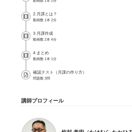
動画数 1本 2分
2:月課とは？
動画数 1本 2分
3:月課作成
動画数 2本 4分
4:まとめ
動画数 1本 1分
確認テスト（月課の作り方）
問題数 3問
講師プロフィール