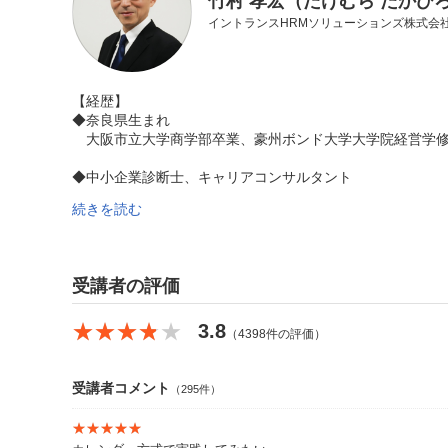
竹村 孝宏（たけむら たかひ
イントランスHRMソリューションズ株式会社
【経歴】
◆奈良県生まれ
大阪市立大学商学部卒業、豪州ボンド大学大学院経営学修
◆中小企業診断士、キャリアコンサルタント
続きを読む
◆1982年日本電装㈱（現㈱デンソー）に入社し、企画、
事業企画」等、日本、中国での全社プロジェクトリーダー
在職中、「リーダーが変わる覚悟を持って変われば、人は
受講者の評価
成事業に専念している。現場の最前線で培った豊富なノウ
いる。実践的なコミュニケーション・トレーニング、ロジ
★★★★★
★★★★★
3.8
受講者の立場に立った熱血指導には定評がある。
（4398件の評価）
受講者コメント
（295件）
【著書】
★★★★★
★★★★★
『部下をたちまちやる気にさせるモチベーション・マネジ