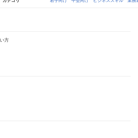
カテゴリ
若手向け
中堅向け
ビジネススキル
業務
い方