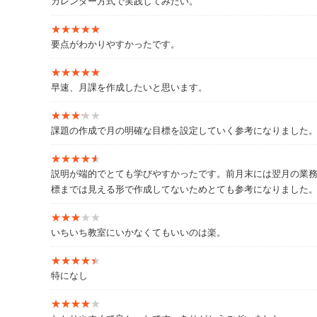
カレンダー方式で実践してみたい。
『部下をやる気にさせるモチベーション・マネジメントの
『30代リーダーのための聞く技術・伝える技術』（中経出
★★★★★
★★★★★
要点がわかりやすかったです。
★★★★★
★★★★★
【WEB】
早速、月課を作成したいと思います。
＜HP＞
https://www.t-intrance.com/
★★★★★
★★★★★
課題の作成で月の明確な目標を設定していく参考になりました
★★★★★
★★★★★
説明が端的でとても学びやすかったです。前月末には翌月の業
標までは見える形で作成してないためとても参考になりました
★★★★★
★★★★★
いちいち教室にいかなくてもいいのは楽。
★★★★★
★★★★★
特になし
★★★★★
★★★★★