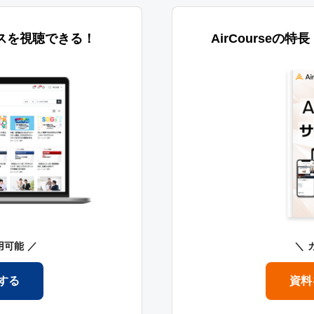
スを視聴できる！
AirCourseの
用可能
する
資料