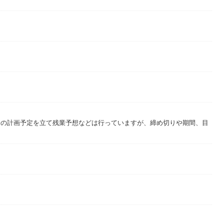
技術』（中経出版）
版）他
。
務の計画予定を立て残業予想などは行っていますが、締め切りや期間、目
。