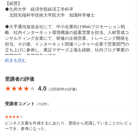
【経歴】
◆九州大学 経済学部経済工学科卒
北陸先端科学技術大学院大学 知識科学修士
◆大手通信放送会社にて、中小企業向けWebプロモーション戦
略、社内インターネット環境構築の提案営業を担当。人材育成コ
ンサルティング企業にて、研修の企画営業、トレーニング開発を
担当。その後、インターネット関連ベンチャー企業で営業部門の
立ち上げに参画し、東証マザーズ上場を経験。社内ブログ事業の
営業部長、事業部長に就任。
続きを読む
◆2008年株式会社エンターイノベーション 設立
研修講師、ファシリテーター、組織開発・営業コンサルタント。
コンサルティング会社、IT企業など複数の事業会社の役員を兼
受講者の評価
任。オリジナルワークを多数開発し、様々な人材教育会社のコン
★★★★★
★★★★★
4.0
（10590件の評価）
テンツ開発、講師育成に携わる。
受講者コメント
（712件）
★★★★★
★★★★★
【著書】
ビジネス文書を作成するにあたり、普段から意識していることがレビュ
『すぐ成果を出す人の仕事のやり方・考え方』（明日香出版社）
ーでき、参考になった。
http://amzn.to/1A1QbRk