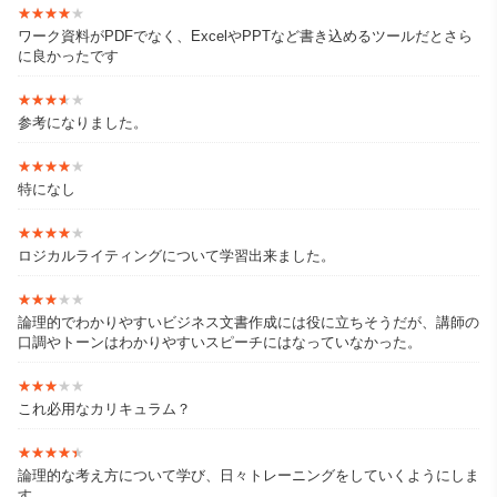
★★★★★
★★★★★
ワーク資料がPDFでなく、ExcelやPPTなど書き込めるツールだとさら
に良かったです
★★★★★
★★★★★
【WEB】
＜企業HP・コラム＞
参考になりました。
http://www.enterinnovation.co.jp/
★★★★★
★★★★★
特になし
★★★★★
★★★★★
ロジカルライティングについて学習出来ました。
＜Twitter＞
https://twitter.com/naotoyz
★★★★★
★★★★★
論理的でわかりやすいビジネス文書作成には役に立ちそうだが、講師の
口調やトーンはわかりやすいスピーチにはなっていなかった。
★★★★★
★★★★★
＜Youtubeチャンネル＞
これ必用なカリキュラム？
山本直人【Off-JTV】研修講師のビジネススキル講座
https://www.youtube.com/channel/UCx1d_OR6CNCBGKQbJC7v4
★★★★★
★★★★★
AA
論理的な考え方について学び、日々トレーニングをしていくようにしま
す。