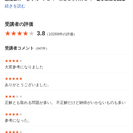
実績有り。ダイバーシティ、サステナビリティ、働き方改革関連
続きを読む
では、ヤフーニュースにも取り上げられている。
受講者の評価
★★★★★
★★★★★
3.8
（10269件の評価）
【
著書
】
受講者コメント
「ダイバーシティで新時代を勝ち抜く」
「デキる人のためのアサ
（647件）
ーティブ仕事術」 他
★★★★★
★★★★★
大変参考になりました
★★★★★
★★★★★
ありがとうございました。
【WEB】
株式会社グロウス・カンパニー＋
http://gc-p.com/
★★★★★
★★★★★
正解とも取れる問題が多い。 不正解だけど納得がいかないものも多い
★★★★★
★★★★★
参考になった。
★★★★★
★★★★★