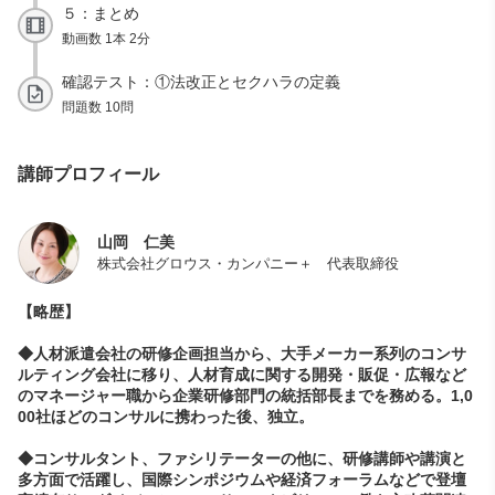
５：まとめ
動画数 1本 2分
確認テスト：①法改正とセクハラの定義
問題数 10問
講師プロフィール
山岡 仁美
株式会社グロウス・カンパニー＋ 代表取締役
【
略歴
】
◆
人材派遣会社の研修企画担当から、大手メーカー系列のコンサ
ルティング会社に移り、人材育成に関する開発・販促・広報など
のマネージャー職から企業研修部門の統括部長までを務める。
1,0
00
社ほどのコンサルに携わった後、独立。
◆コンサルタント、ファシリテーターの他に、研修講師や講演と
多方面で活躍し、国際シンポジウムや経済フォーラムなどで登壇