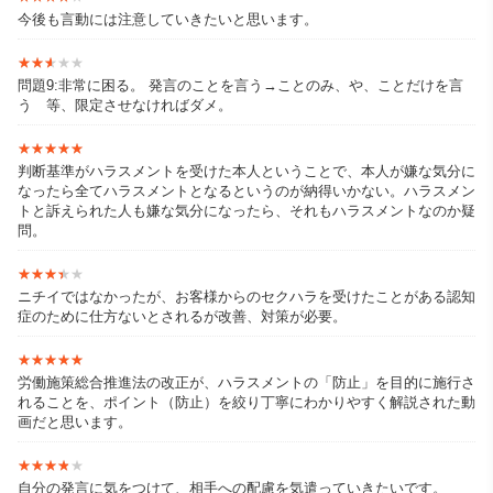
今後も言動には注意していきたいと思います。
★★★★★
★★★★★
問題9:非常に困る。 発言のことを言う→ことのみ、や、ことだけを言
う 等、限定させなければダメ。
★★★★★
★★★★★
判断基準がハラスメントを受けた本人ということで、本人が嫌な気分に
なったら全てハラスメントとなるというのが納得いかない。ハラスメン
トと訴えられた人も嫌な気分になったら、それもハラスメントなのか疑
問。
★★★★★
★★★★★
ニチイではなかったが、お客様からのセクハラを受けたことがある認知
症のために仕方ないとされるが改善、対策が必要。
★★★★★
★★★★★
労働施策総合推進法の改正が、ハラスメントの「防止」を目的に施行さ
れることを、ポイント（防止）を絞り丁寧にわかりやすく解説された動
画だと思います。
★★★★★
★★★★★
自分の発言に気をつけて、相手への配慮を気遣っていきたいです。