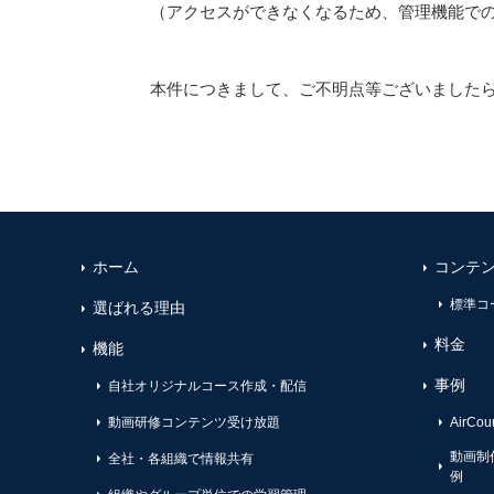
（アクセスができなくなるため、管理機能で
本件につきまして、ご不明点等ございました
ホーム
コンテ
標準コ
選ばれる理由
料金
機能
事例
自社オリジナルコース作成・配信
動画研修コンテンツ受け放題
AirC
動画制
全社・各組織で情報共有
例