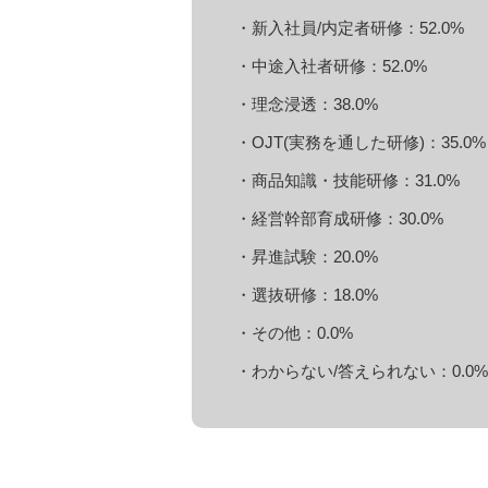
・新入社員/内定者研修：52.0%
・中途入社者研修：52.0%
・理念浸透：38.0%
・OJT(実務を通した研修)：35.0%
・商品知識・技能研修：31.0%
・経営幹部育成研修：30.0%
・昇進試験：20.0%
・選抜研修：18.0%
・その他：0.0%
・わからない/答えられない：0.0%