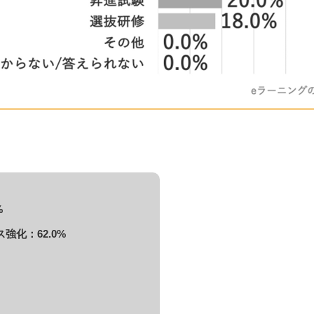
%
化：62.0%