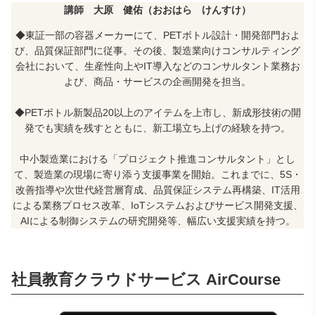
講師 大原 健佑（おおはら けんすけ）
◆東証一部の容器メーカーにて、
PET
ボトル設計・開発部門およ
び、品質保証部門に従事。その後、製造業向けコンサルティング
会社において、生産性向上や
IT
導入などのコンサルタント業務お
よび、商品・サービスの企画開発を担当。
◆
PET
ボトル新製品
20
以上のアイテムを上市し、新成形技術の開
発でも実績を残すとともに、新工場立ち上げの経験を持つ。
中小製造業における「プロジェクト推進コンサルタント」とし
て、製造業の現場に寄り添う支援事業を開始。これまでに、
5S
・
改善指導や次世代経営層育成、品質保証システム再構築、
IT
活用
による業務プロセス改革、
IoT
システムおよびサービス開発支援、
AI
による制御システムの研究開発等、幅広い支援実績を持つ。
社員教育クラウドサービス AirCourse