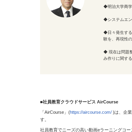
◆明治大学商学
◆
システムエ
◆日々発生す
験を、再現性
◆ 現在は問題
み作りに関す
■社員教育クラウドサービス AirCourse
「AirCourse」(
https://aircourse.com/
)は、企
す。
社員教育でニーズの高い動画eラーニングコー