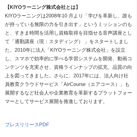
【KIYOラーニング株式会社とは】
KIYOラーニングは2008年10 月より「学びを革新し、誰も
が持っている無限の力を引き出す」とい
うミッションのも
と、すきま時間を活用し資格取得を目指せる音声講座とし
て「通勤講座（現：スタデ
ィング） 」をスタートしまし
た。2010年に法人「KIYOラーニング株式会社」を設立
し、スマホで効
率的に学べる学習システムを開発、動画コ
ンテンツを充実させ、資格ラインナップの拡充、品質の向
上
を図ってきました。さらに、2017年には、法人向け社
員教育クラウドサービス「AirCourse（エアコー
ス）」も
展開するなど社会人や企業教育を革新するプラットフォー
マーとしてサービス展開を推進して
おります。
プレスリリースPDF