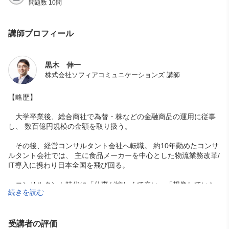
問題数 10問
講師プロフィール
黒木 伸一
株式会社ソフィアコミュニケーションズ 講師
【略歴】
大学卒業後、総合商社で為替・株などの金融商品の運用に従事
し、 数百億円規模の金額を取り扱う。
その後、経営コンサルタント会社へ転職。 約10年勤めたコンサ
ルタント会社では、 主に食品メーカーを中心とした物流業務改革/
IT導入に携わり日本全国を飛び回る。
コンサルタント時代に「仕事が忙しくて辛い」「想像していた
続きを読む
仕事とは違い、モチベーションが上がらない」など、ネガティブ
な理由で退職する部下が続出。
この経験がきっかけでコーチングに関心を持つ。 コーチングと
受講者の評価