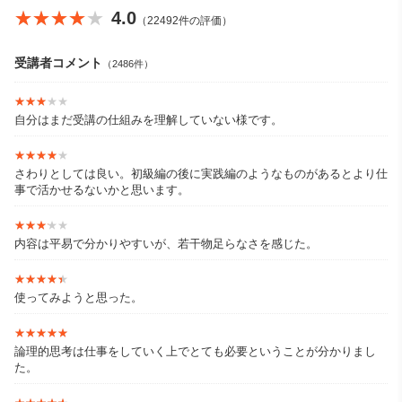
コンサルスキルを取り入れた独自のコミュニケーションを行い、
★★★★★
★★★★★
4.0
（22492件の評価）
部下の復帰や成長をサポート。
2016年、株式会社4Cを設立。 部下育成に悩む管理職や、幹部
受講者コメント
（2486件）
候補社員の伸び悩みに悩む社長を対象に『4C流コミュニケーショ
ン』を導入。 コミュニケーションを通じて、社員のモチベーショ
★★★★★
★★★★★
ン向上・成長を促進している。
自分はまだ受講の仕組みを理解していない様です。
また、2016年4月からコミュニケーション塾を主宰。 独立を目
★★★★★
★★★★★
指す人や、職場の人間関係・将来のキャリアに悩む社会人を対象
さわりとしては良い。初級編の後に実践編のようなものがあるとより仕
に指導している。
事で活かせるないかと思います。
「コミュニケーションを変える事で、今の仕事にやりがい・楽
★★★★★
★★★★★
しみを持つ大人が増える」社会を目指して活動している。
内容は平易で分かりやすいが、若干物足らなさを感じた。
★★★★★
★★★★★
【得意な分野】
使ってみようと思った。
①キャリア設計
★★★★★
★★★★★
論理的思考は仕事をしていく上でとても必要ということが分かりまし
②信頼を得るコミュニケーション術
た。
③ファシリテーション