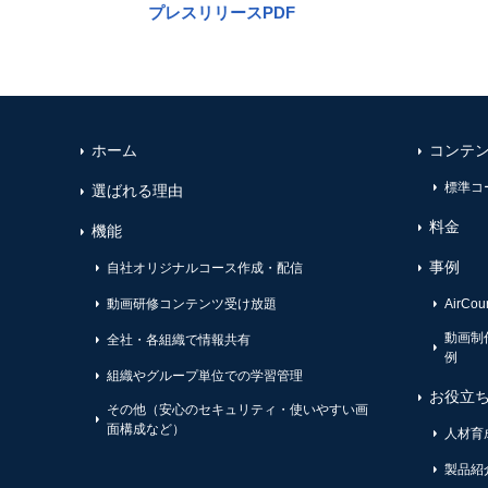
プレスリリースPDF
ホーム
コンテ
標準コ
選ばれる理由
料金
機能
事例
自社オリジナルコース作成・配信
動画研修コンテンツ受け放題
AirC
動画制
全社・各組織で情報共有
例
組織やグループ単位での学習管理
お役立
その他（安心のセキュリティ・使いやすい画
面構成など）
人材育
製品紹