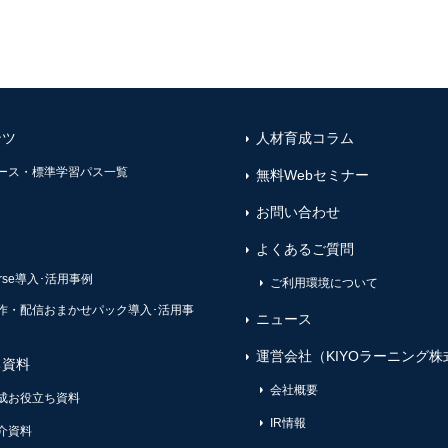
ンツ
人材育成コラム
ース・標準学習パス一覧
無料Webセミナー
お問い合わせ
よくあるご質問
ourse導入･活用事例
ご利用環境について
作・配信おまかせパック導入･活用事
ニュース
運営会社（KIYOラーニング株
ち資料
会社概要
成お役立ち資料
IR情報
介資料