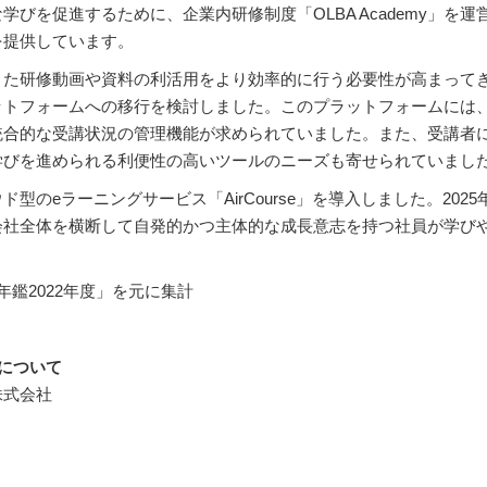
な学びを促進するために、
企業内研修制度「OLBA Academy」
を提供しています。
きた研修動画や資料の利活用をより効率的に行う必要性が高まって
ットフォームへの移行を検討しま
した。このプラットフォームには
統合的な受講状況の管理機能が求められていました。また、受講者
学びを進められる利便性の高いツールのニーズも寄せられていまし
のeラーニングサービス「AirCourse」を導入しました。2025
会社全体を横断して自発的かつ主
体的な成長意志を持つ社員が学び
年鑑2022年度」を元に集計
について
株式会社