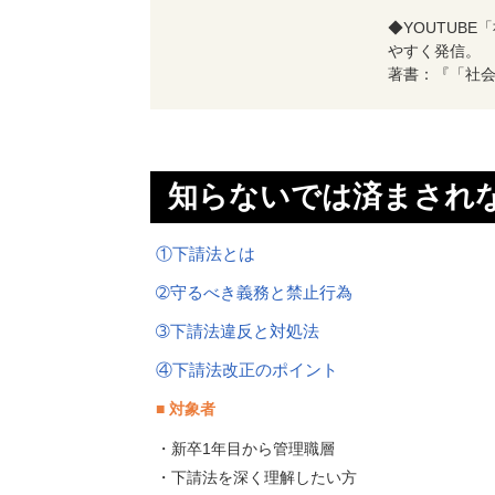
◆YOUTUB
やすく発信。
著書：『「社
知らないでは済まされ
①下請法とは
➁守るべき義務と禁止行為
➂下請法違反と対処法
④下請法改正のポイント
■ 対象者
・新卒1年目から管理職層
・下請法を深く理解したい方