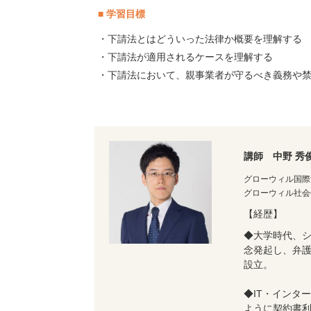
■ 学習目標
・下請法とはどういった法律か概要を理解する
・下請法が適用されるケースを理解する
・下請法において、親事業者が守るべき義務や
講師 中野 秀
グローウィル国際
グローウィル社会
【経歴】
◆大学時代、
念発起し、弁護
設立。
◆IT・インタ
ように契約書