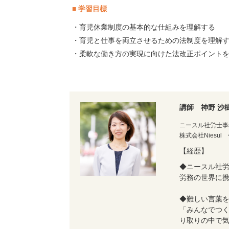
■ 学習目標
・育児休業制度の基本的な仕組みを理解する
・育児と仕事を両立させるための法制度を理解
・柔軟な働き方の実現に向けた法改正ポイント
講師 神野 沙
ニースル社労士事
株式会社Niesul
【経歴】
◆ニースル社労
労務の世界に携
◆難しい言葉
「みんなでつ
り取りの中で