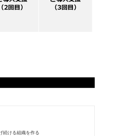
。
げ続ける組織を作る