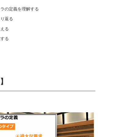
ハラの定義を理解する
振り返る
さえる
成する
】