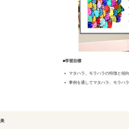
■学習目標
員
マタハラ、モラハラの特徴と傾
事例を通してマタハラ、モラハ
仁美