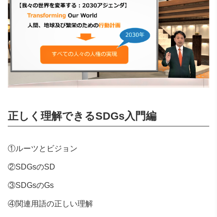
正しく理解できる
SDGs
入門編
①ルーツとビジョン
②SDGsのSD
③SDGsのGs
④関連用語の正しい理解