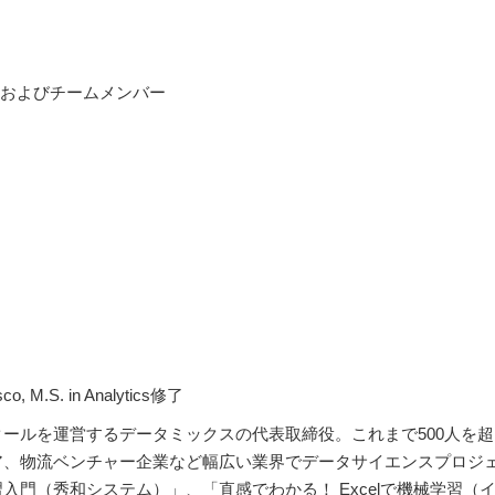
ャおよびチームメンバー
, M.S. in Analytics修了
ールを運営するデータミックスの代表取締役。これまで500人を
ア、物流ベンチャー企業など幅広い業界でデータサイエンスプロジ
入門（秀和システム）」、「直感でわかる！ Excelで機械学習（