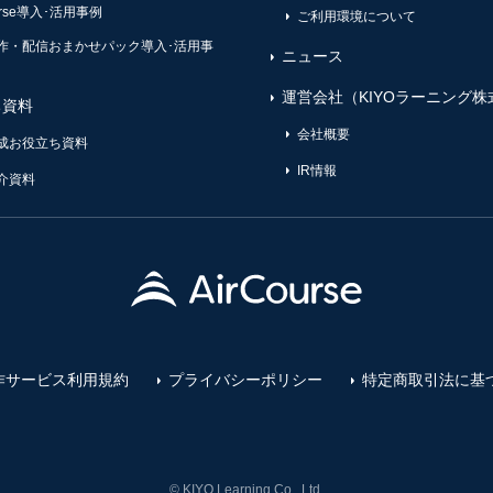
ourse導入･活用事例
ご利用環境について
作・配信おまかせパック導入･活用事
ニュース
運営会社（KIYOラーニング株
ち資料
会社概要
成お役立ち資料
IR情報
介資料
作サービス利用規約
プライバシーポリシー
特定商取引法に基
© KIYO Learning Co., Ltd.