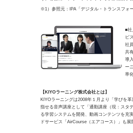
※1）参照元：IPA「デジタル・トランスフ
■社
ビ
社
共
導
ー
率
【KIYOラーニング株式会社とは】
KIYOラーニングは2008年１月より「学
指せる音声講座として「通勤講座（現：スタディ
る学習システムを開発、動画コンテンツを充実
ドサービス「AirCourse（エアコース）