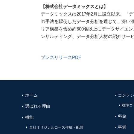
【株式会社データミックスとは】
データミックスは2017年2月に設立以来、
の手法を駆使したデータ分析を通じて、深い
リア構築を含め約600名以上にデータサイエ
ンサルティング、データ分析人材の紹介サー
プレスリリースPDF
ホーム
コンテ
標準コ
選ばれる理由
料金
機能
事例
自社オリジナルコース作成・配信