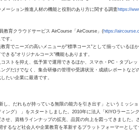
ォーメーション推進人材の機能と役割のあり方に関する調査
https://ww
員教育クラウドサービス AirCourse
「AirCourse」(
https://aircourse
スです。
員教育でニーズの高いメニューが”標準コース”として揃っているほ
有できる”オリジナルコース”機能もあります。
入コストを抑え、低予算で運用できるほか、スマホ・PC・タブレッ
ニングだけでなく、集合研修の管理や受講状況・成績レポートなど
化したい企業に最適です。
びを革新し、だれもが持っている無限の能力を引き出す」というミッシ
ング） 」をスタートしました。2010年に法人「KIYOラーニ
させ、資格ラインナップの拡充、品質の向上を図ってきました。さ
」も展開するなど社会人や企業教育を革新するプラットフォーマーとし