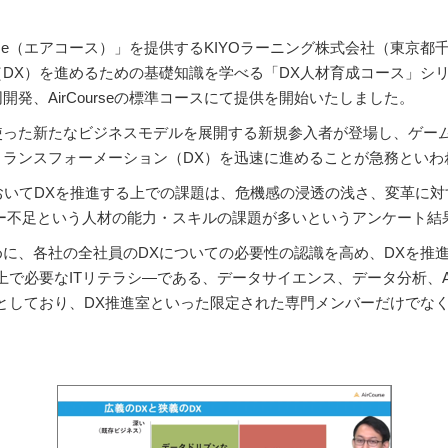
urse（エアコース）」を提供するKIYOラーニング株式会社（東京
DX）を進めるための基礎知識を学べる「DX人材育成コース」シ
発、AirCourseの標準コースにて提供を開始いたしました。
使った新たなビジネスモデルを展開する新規参入者が登場し、ゲー
ランスフォーメーション（DX）を迅速に進めることが急務といわ
においてDXを推進する上での課題は、危機感の浸透の浅さ、変革に
シー不足という人材の能力・スキルの課題が多いというアンケート結
に、各社の全社員のDXについての必要性の認識を高め、DXを推
上で必要なITリテラシ―である、データサイエンス、データ分析、
としており、DX推進室といった限定された専門メンバーだけでな