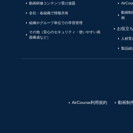
動画研修コンテンツ受け放題
AirC
動画制
全社・各組織で情報共有
例
組織やグループ単位での学習管理
お役立
その他（安心のセキュリティ・使いやすい画
面構成など）
人材育
製品紹
AirCourse利用規約
動画制